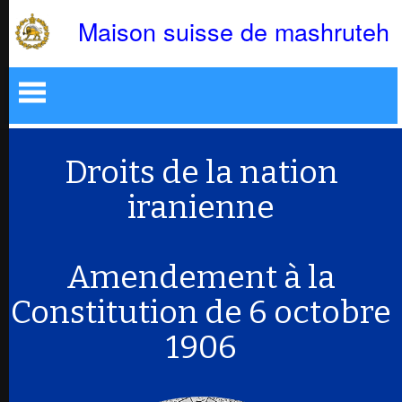
Maison suisse de mashruteh
Maison
Maison
A
A
propos
propos
Contact
Contact
Leçons
Leçons
Droits de la nation
Radio
Radio
Mashruteh
Mashruteh
iranienne
site
site
internet
internet
Mashruteh
Mashruteh
DE
DE
Amendement à la
US
US
Constitution de 6 octobre
intl
intl
1906
FA
FA
پارسی
پارسی